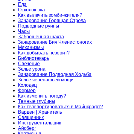
Еда
Осколок эха
Как вылечить зомби-жителя?
Зачарование Горящая Стрела
Подводные руины
Часы
Заброшенная шахта
Зачарование Бич Членистоногих
Механизмы
Как добывать незерит?
Библиотекарь
Свечение
Зелье урона
Зачарование Подводная Ходьба
Зелье черепашьей мощи
Колодец
Фермер
Как изменить погоду?
Темные глубины
Как телепортироваться в Майнкрафт?
Варден | Хранитель
Священник
Инструментальщик
Айсберг
Коптильня