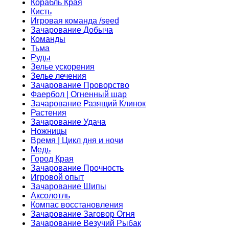
Корабль Края
Кисть
Игровая команда /seed
Зачарование Добыча
Команды
Тьма
Руды
Зелье ускорения
Зелье лечения
Зачарование Проворство
Фаербол | Огненный шар
Зачарование Разящий Клинок
Растения
Зачарование Удача
Ножницы
Время | Цикл дня и ночи
Медь
Город Края
Зачарование Прочность
Игровой опыт
Зачарование Шипы
Аксолотль
Компас восстановления
Зачарование Заговор Огня
Зачарование Везучий Рыбак