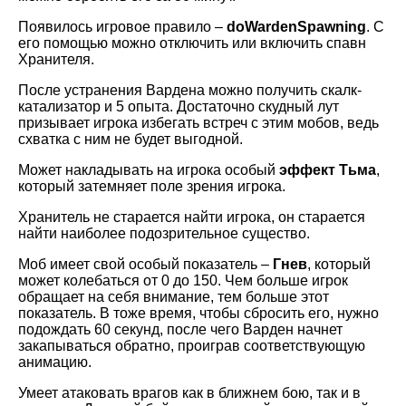
Появилось игровое правило –
doWardenSpawning
. С
его помощью можно отключить или включить спавн
Хранителя.
После устранения Вардена можно получить скалк-
катализатор и 5 опыта. Достаточно скудный лут
призывает игрока избегать встреч с этим мобов, ведь
схватка с ним не будет выгодной.
Может накладывать на игрока особый
эффект Тьма
,
который затемняет поле зрения игрока.
Хранитель не старается найти игрока, он старается
найти наиболее подозрительное существо.
Моб имеет свой особый показатель –
Гнев
, который
может колебаться от 0 до 150. Чем больше игрок
обращает на себя внимание, тем больше этот
показатель. В тоже время, чтобы сбросить его, нужно
подождать 60 секунд, после чего Варден начнет
закапываться обратно, проиграв соответствующую
анимацию.
Умеет атаковать врагов как в ближнем бою, так и в