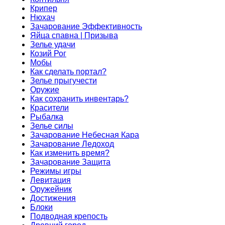
Крипер
Нюхач
Зачарование Эффективность
Яйца спавна | Призыва
Зелье удачи
Козий Рог
Мобы
Как сделать портал?
Зелье прыгучести
Оружие
Как сохранить инвентарь?
Красители
Рыбалка
Зелье силы
Зачарование Небесная Кара
Зачарование Ледоход
Как изменить время?
Зачарование Защита
Режимы игры
Левитация
Оружейник
Достижения
Блоки
Подводная крепость