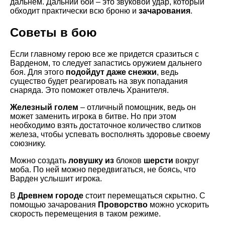
дальнем. Дальний бой – это звуковой удар, который
обходит практически всю броню и
зачарования
.
Советы в бою
Если главному герою все же придется сразиться с
Варденом, то следует запастись оружием дальнего
боя. Для этого
подойдут даже снежки
, ведь
существо будет реагировать на звук попадания
снаряда. Это поможет отвлечь Хранителя.
Железный голем
– отличный помощник, ведь он
может заменить игрока в битве. Но при этом
необходимо взять достаточное количество слитков
железа, чтобы успевать восполнять здоровье своему
союзнику.
Можно создать
ловушку из
блоков
шерсти
вокруг
моба. По ней можно передвигаться, не боясь, что
Варден услышит игрока.
В
Древнем городе
стоит перемещаться скрытно. С
помощью зачарования
Проворство
можно ускорить
скорость перемещения в таком режиме.