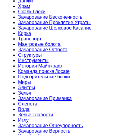
Данжи
Храм
Скалк-блоки
Зачарование Бесконечность
Зачарование Проклятие Утраты
Зачарование Шелковое Касание
Кирка
Транспорт
Мангровые болота
Зачарование Острота
Структуры
Инструменты
История Майнкрафт
Команда поиска /locate
Подозрительные блоки
Миры
Элитры
Зелья
Зачарование Приманка
Слепота
Вода
Зелье слабости
Иглу
Зачарование Огнеупорность
Зачарование Верность