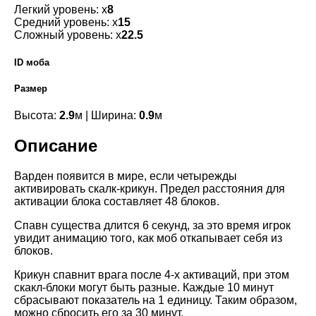
Легкий уровень: х
8
Средний уровень: х
15
Сложный уровень: х
22.5
ID моба
Размер
Высота:
2.9
м | Ширина:
0.9
м
Описание
Варден появится в мире, если четырежды
активировать скалк-крикун. Предел расстояния для
активации блока составляет 48 блоков.
Спавн существа длится 6 секунд, за это время игрок
увидит анимацию того, как моб откапывает себя из
блоков.
Крикун спавнит врага после 4-х активаций, при этом
скакл-блоки могут быть разные. Каждые 10 минут
сбрасывают показатель на 1 единицу. Таким образом,
можно сбросить его за 30 минут.