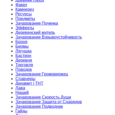
Древний город
Факел
Камнерез
Ресурсы
Предметы
Зачарование Починка
Эффекты
Деревенский житель
Зачарование Взрывоустойчивость
Броня
Биомы
Лягушка
Бастион
Деревня
Торговля
Поводок
Зачарование Громовержец
Спавнеры
Динамит | ТНТ
Лава
Нищий
Зачарование Скорость Души
Зачарование Защита от Снарядов
Зачарование Подводник
Гайды