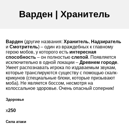
Варден | Хранитель
Варден
(другие названия:
Хранитель
,
Надзиратель
и
Смотритель
) – один из враждебных к главному
герою мобов, у которого есть
интересная
способность
– он полностью
слепой
. Появляется
исключительно в одной локации –
Древнем городе
.
Умеет распознавать игрока по издаваемым звукам,
которые транслируются существу с помощью скалк-
крикунов (специальные блоки, которые призывают
моба). Не является боссом, несмотря на
колоссальное здоровье. Очень опасный соперник!
Здоровье
х
250
Сила атаки