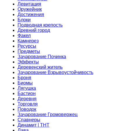
Левитация
Оружейник
Достижения
Блоки
Подводная крепость
Древний город
Факел
Камнерез
Ресурсы
Предметы
Зачарование Починка
Эффекты
Деревенский житель
Зачарование Взрывоустойчивость
Броня
Биомы
Лягушка
Бастион
Деревня
Торговля
Поводок
Зачарование Громовержец
Спавнеры
Динамит | ТНТ
Лава