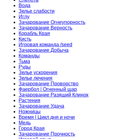
Вода
Зелье слабости
Иглу
Зачарование Огнеупорность
Зачарование Верность
Корабль Края
Кисть
Игровая команда /seed
Зачарование Добыча
Команды
Тьма
Руды
Зелье ускорения
Зелье лечения
Зачарование Проворство
Фаербол | Огненный шар
Зачарование Разящий Клинок
Растения
Зачарование Удача
Ножницы
Время | Цикл дня и ночи
Медь
Город Края
Зачарование Прочность