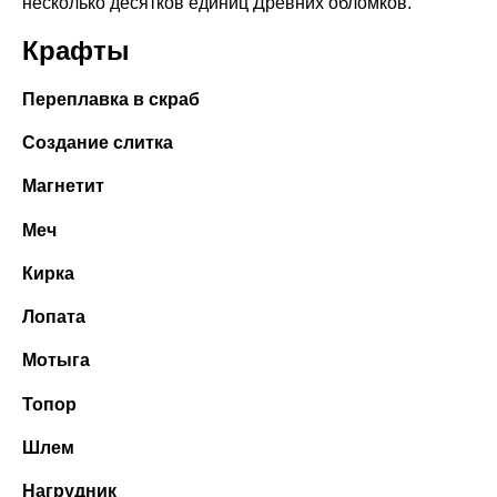
несколько десятков единиц Древних обломков.
Крафты
Переплавка в скраб
Создание слитка
Магнетит
Меч
Кирка
Лопата
Мотыга
Топор
Шлем
Нагрудник