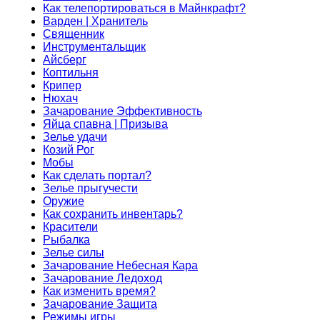
Как телепортироваться в Майнкрафт?
Варден | Хранитель
Священник
Инструментальщик
Айсберг
Коптильня
Крипер
Нюхач
Зачарование Эффективность
Яйца спавна | Призыва
Зелье удачи
Козий Рог
Мобы
Как сделать портал?
Зелье прыгучести
Оружие
Как сохранить инвентарь?
Красители
Рыбалка
Зелье силы
Зачарование Небесная Кара
Зачарование Ледоход
Как изменить время?
Зачарование Защита
Режимы игры