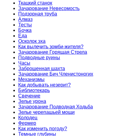
Ткацкий станок
Зачарование Невесомость
Подзорная труба
Алмаз
Тесты
Бочка
Еда
Осколок эха
Как вылечить зомби-жителя?
Зачарование Горящая Стрела
Подводные руины
Часы
Заброшенная шахта
Зачарование Бич Членистоногих
Механизмы
Как добывать незерит?
Библиотекарь
Свечение
Зелье урона
Зачарование Подводная Ходьба
Зелье черепашьей мощи
Колодец
Фермер
Как изменить погоду?
Темные глубины