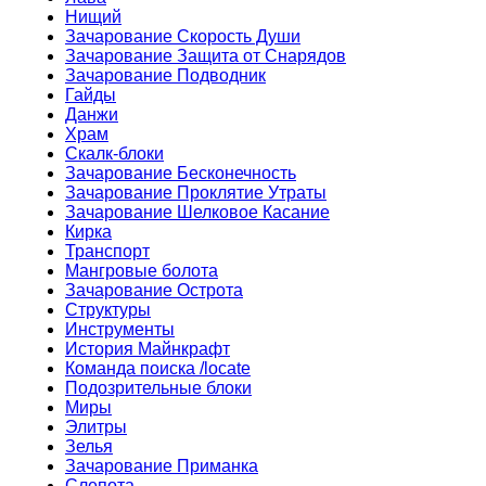
Нищий
Зачарование Скорость Души
Зачарование Защита от Снарядов
Зачарование Подводник
Гайды
Данжи
Храм
Скалк-блоки
Зачарование Бесконечность
Зачарование Проклятие Утраты
Зачарование Шелковое Касание
Кирка
Транспорт
Мангровые болота
Зачарование Острота
Структуры
Инструменты
История Майнкрафт
Команда поиска /locate
Подозрительные блоки
Миры
Элитры
Зелья
Зачарование Приманка
Слепота