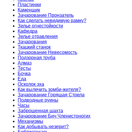
Пластинки
Каменщик
Зачарование Пронзатель
Как сделать невидимую рамку?
Зелье огнестойкости
Кафедра
Зелье отравления
Зачарования
Ткацкий станок
Зачарование Невесомость
Подзорная труба
Алмаз
Тесты
Бочка
Еда
Осколок эха
Как вылечить зомби-жителя?
Зачарование Горящая Стрела
Подводные руины
Часы
Заброшенная шахта
Зачарование Бич Членистоногих
Механизмы
Как добывать незерит?
Библиотекарь