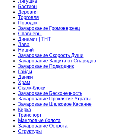
Лягушка
Бастион
Деревня
Торговля
Поводок
Зачарование Громовержец
Спавнеры
Динамит | ТНТ
Лава
Нищий
Зачарование Скорость Души
Зачарование Защита от Снарядов
Зачарование Подводник
Гайды
Данжи
Храм
Скалк-блоки
Зачарование Бесконечность
Зачарование Проклятие Утраты
Зачарование Шелковое Касание
Кирка
Транспорт
Мангровые болота
Зачарование Острота
Структуры