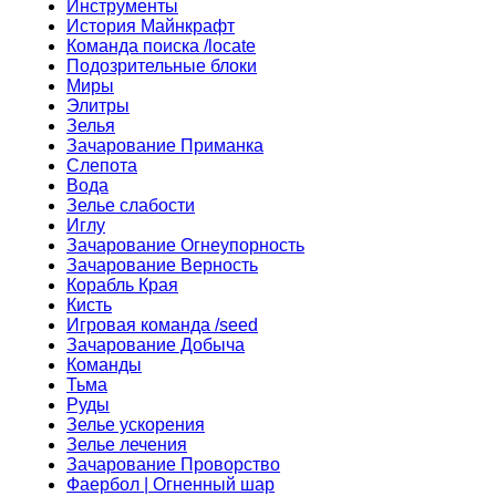
Инструменты
История Майнкрафт
Команда поиска /locate
Подозрительные блоки
Миры
Элитры
Зелья
Зачарование Приманка
Слепота
Вода
Зелье слабости
Иглу
Зачарование Огнеупорность
Зачарование Верность
Корабль Края
Кисть
Игровая команда /seed
Зачарование Добыча
Команды
Тьма
Руды
Зелье ускорения
Зелье лечения
Зачарование Проворство
Фаербол | Огненный шар