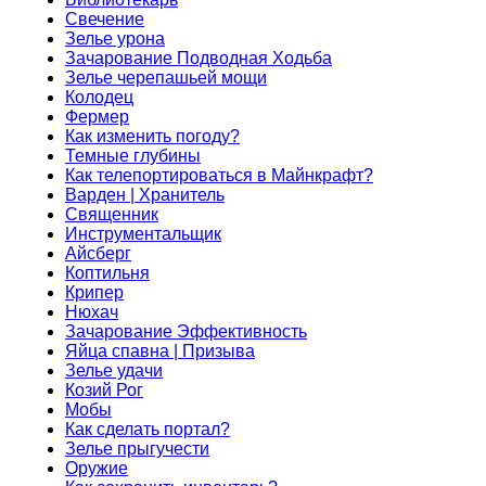
Свечение
Зелье урона
Зачарование Подводная Ходьба
Зелье черепашьей мощи
Колодец
Фермер
Как изменить погоду?
Темные глубины
Как телепортироваться в Майнкрафт?
Варден | Хранитель
Священник
Инструментальщик
Айсберг
Коптильня
Крипер
Нюхач
Зачарование Эффективность
Яйца спавна | Призыва
Зелье удачи
Козий Рог
Мобы
Как сделать портал?
Зелье прыгучести
Оружие