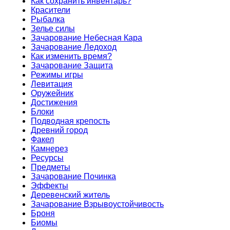
Как сохранить инвентарь?
Красители
Рыбалка
Зелье силы
Зачарование Небесная Кара
Зачарование Ледоход
Как изменить время?
Зачарование Защита
Режимы игры
Левитация
Оружейник
Достижения
Блоки
Подводная крепость
Древний город
Факел
Камнерез
Ресурсы
Предметы
Зачарование Починка
Эффекты
Деревенский житель
Зачарование Взрывоустойчивость
Броня
Биомы