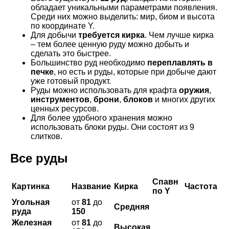
обладает уникальными параметрами появления.
Среди них можно выделить: мир, биом и высота
по координате Y.
Для добычи
требуется кирка
. Чем лучше кирка
– тем более ценную руду можно добыть и
сделать это быстрее.
Большинство руд необходимо
переплавлять в
печке
, но есть и руды, которые при добыче дают
уже готовый продукт.
Руды можно использовать для крафта
оружия
,
инструментов
,
брони
,
блоков
и многих других
ценных ресурсов.
Для более удобного хранения можно
использовать блоки руды. Они состоят из 9
слитков.
Все руды
Спавн
Картинка
Название
Кирка
Частота
по Y
Угольная
от
81
до
Средняя
руда
150
Железная
от
81
до
Высокая