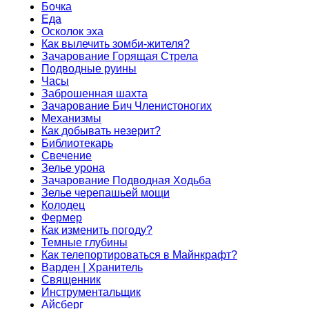
Бочка
Еда
Осколок эха
Как вылечить зомби-жителя?
Зачарование Горящая Стрела
Подводные руины
Часы
Заброшенная шахта
Зачарование Бич Членистоногих
Механизмы
Как добывать незерит?
Библиотекарь
Свечение
Зелье урона
Зачарование Подводная Ходьба
Зелье черепашьей мощи
Колодец
Фермер
Как изменить погоду?
Темные глубины
Как телепортироваться в Майнкрафт?
Варден | Хранитель
Священник
Инструментальщик
Айсберг