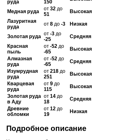
руда
150
от
32
до
Медная руда
Высокая
51
Лазуритная
от
8
до
-3
Низкая
руда
от
-3
до
Золотая руда
Средняя
-25
Красная
от
-52
до
Высокая
пыль
-65
Алмазная
от
-52
до
Средняя
руда
-65
Изумрудная
от
218
до
Высокая
руда
251
Кварцевая
от
9
до
Высокая
руда
115
Золотая руда
от
14
до
Средняя
в Аду
18
Древние
от
12
до
Низкая
обломки
19
Подробное описание