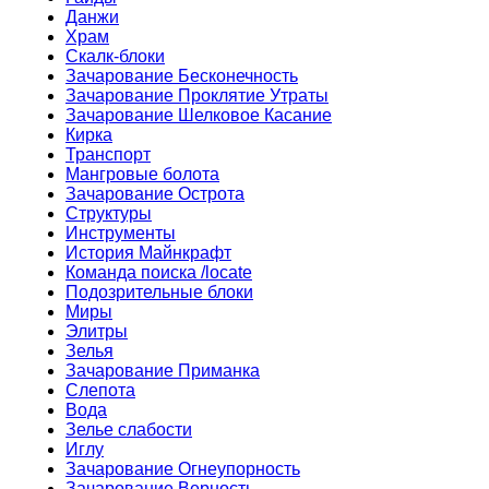
Данжи
Храм
Скалк-блоки
Зачарование Бесконечность
Зачарование Проклятие Утраты
Зачарование Шелковое Касание
Кирка
Транспорт
Мангровые болота
Зачарование Острота
Структуры
Инструменты
История Майнкрафт
Команда поиска /locate
Подозрительные блоки
Миры
Элитры
Зелья
Зачарование Приманка
Слепота
Вода
Зелье слабости
Иглу
Зачарование Огнеупорность
Зачарование Верность