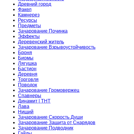
Древний город
Факел
Камнерез
Ресурсы
Предметы
Зачарование Починка
Эффекты
Деревенский житель
Зачарование Взрывоустойчивость
Броня
Биомы
Лягушка
Бастион
Деревня
Торговля
Поводок
Зачарование Громовержец
Спавнеры
Динамит | ТНТ
Лава
Нищий
Зачарование Скорость Души
Зачарование Защита от Снарядов
Зачарование Подводник
Гайды