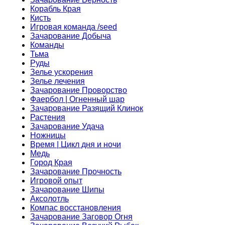
Корабль Края
Кисть
Игровая команда /seed
Зачарование Добыча
Команды
Тьма
Руды
Зелье ускорения
Зелье лечения
Зачарование Проворство
Фаербол | Огненный шар
Зачарование Разящий Клинок
Растения
Зачарование Удача
Ножницы
Время | Цикл дня и ночи
Медь
Город Края
Зачарование Прочность
Игровой опыт
Зачарование Шипы
Аксолотль
Компас восстановления
Зачарование Заговор Огня