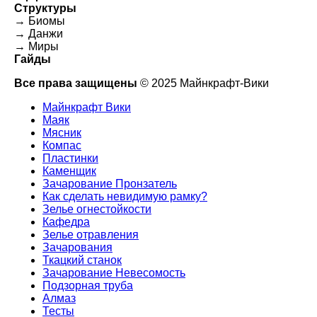
Структуры
→ Биомы
→ Данжи
→ Миры
Гайды
Все права защищены
© 2025 Майнкрафт-Вики
Майнкрафт Вики
Маяк
Мясник
Компас
Пластинки
Каменщик
Зачарование Пронзатель
Как сделать невидимую рамку?
Зелье огнестойкости
Кафедра
Зелье отравления
Зачарования
Ткацкий станок
Зачарование Невесомость
Подзорная труба
Алмаз
Тесты