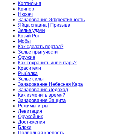
Коптильня
Крипер
Нюхач
Зачарование Эффективность
Яйца спавна | Призыва
Зелье удачи
Козий Рог
Мобы
Как сделать портал?
Зелье прыгучести
Оружие
Как сохранить инвентарь?
Красители
Рыбалка
Зелье силы
Зачарование Небесная Кара
Зачарование Ледоход
Как изменить время?
Зачарование Защита
Режимы игры
Левитация
Оружейник
Достижения
Блоки
Подводная крепость