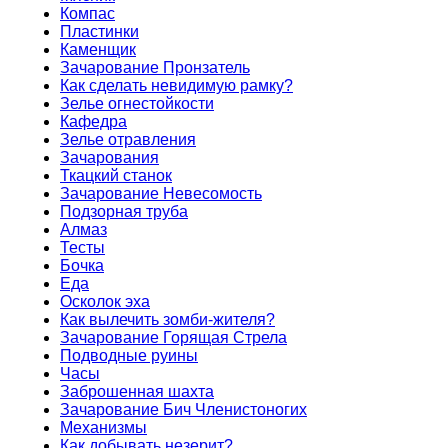
Компас
Пластинки
Каменщик
Зачарование Пронзатель
Как сделать невидимую рамку?
Зелье огнестойкости
Кафедра
Зелье отравления
Зачарования
Ткацкий станок
Зачарование Невесомость
Подзорная труба
Алмаз
Тесты
Бочка
Еда
Осколок эха
Как вылечить зомби-жителя?
Зачарование Горящая Стрела
Подводные руины
Часы
Заброшенная шахта
Зачарование Бич Членистоногих
Механизмы
Как добывать незерит?