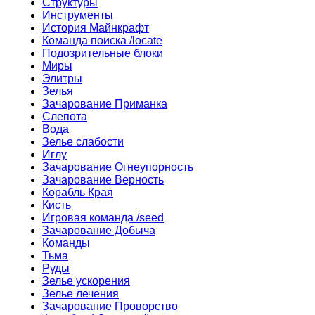
Структуры
Инструменты
История Майнкрафт
Команда поиска /locate
Подозрительные блоки
Миры
Элитры
Зелья
Зачарование Приманка
Слепота
Вода
Зелье слабости
Иглу
Зачарование Огнеупорность
Зачарование Верность
Корабль Края
Кисть
Игровая команда /seed
Зачарование Добыча
Команды
Тьма
Руды
Зелье ускорения
Зелье лечения
Зачарование Проворство