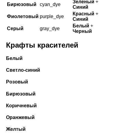
Зеленый
+
Бирюзовый
cyan_dye
Синий
Красный
+
Фиолетовый
purple_dye
Синий
Белый
+
Серый
gray_dye
Черный
Крафты красителей
Белый
Светло-синий
Розовый
Бирюзовый
Коричневый
Оранжевый
Желтый