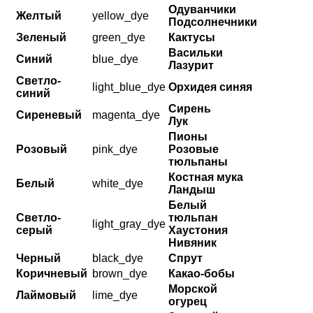
Одуванчики
Желтый
yellow_dye
Подсолнечники
Зеленый
green_dye
Кактусы
Васильки
Синий
blue_dye
Лазурит
Светло-
light_blue_dye
Орхидея синяя
синий
Сирень
Сиреневый
magenta_dye
Лук
Пионы
Розовый
pink_dye
Розовые
тюльпаны
Костная мука
Белый
white_dye
Ландыш
Белый
Светло-
тюльпан
light_gray_dye
серый
Хаустония
Нивяник
Черный
black_dye
Спрут
Коричневый
brown_dye
Какао-бобы
Морской
Лаймовый
lime_dye
огурец