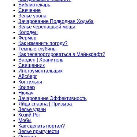
Библиотекарь
Свечение
Зелье урона
Зачарование Подводная Ходьба
Зелье черепашьей мощи
Колодец
Фермер
Как изменить погоду?
Темные глубины
Как телепортироваться в Майнкрафт?
Варден | Хранитель
Священник
Инструментальщик
Айсберг
Коптильня
Крипер
Нюхач
Зачарование Эффективность
Яйца спавна | Призыва
Зелье удачи
Козий Рог
Мобы
Как сделать портал?
Зелье прыгучести
Оружие