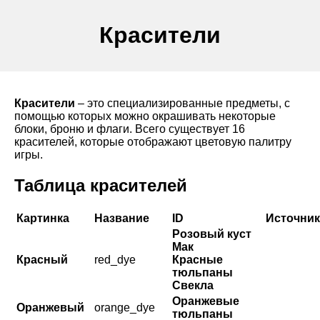
Красители
Красители
– это специализированные предметы, с
помощью которых можно окрашивать некоторые
блоки, броню и флаги. Всего существует 16
красителей, которые отображают цветовую палитру
игры.
Таблица красителей
Картинка
Название
ID
Источник
Розовый куст
Мак
Красный
red_dye
Красные
тюльпаны
Свекла
Оранжевые
Оранжевый
orange_dye
тюльпаны