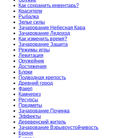
Как сохранить инвентарь?
Красители
Рыбалка
Зелье силы
Зачарование Небесная Кара
Зачарование Ледоход
Как изменить время?
Зачарование Защита
Режимы игры
Левитация
Оружейник
Достижения
Блоки
Подводная крепость
Древний город
Факел
Камнерез
Ресурсы
Предметы
Зачарование Починка
Эффекты
Деревенский житель
Зачарование Взрывоустойчивость
Броня