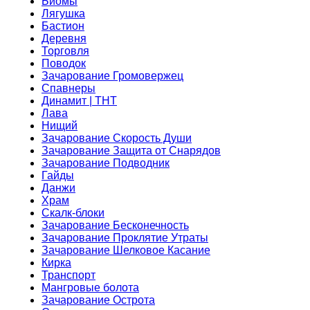
Биомы
Лягушка
Бастион
Деревня
Торговля
Поводок
Зачарование Громовержец
Спавнеры
Динамит | ТНТ
Лава
Нищий
Зачарование Скорость Души
Зачарование Защита от Снарядов
Зачарование Подводник
Гайды
Данжи
Храм
Скалк-блоки
Зачарование Бесконечность
Зачарование Проклятие Утраты
Зачарование Шелковое Касание
Кирка
Транспорт
Мангровые болота
Зачарование Острота