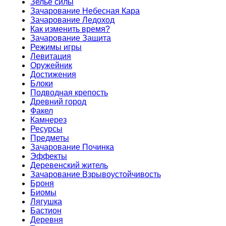
Зелье силы
Зачарование Небесная Кара
Зачарование Ледоход
Как изменить время?
Зачарование Защита
Режимы игры
Левитация
Оружейник
Достижения
Блоки
Подводная крепость
Древний город
Факел
Камнерез
Ресурсы
Предметы
Зачарование Починка
Эффекты
Деревенский житель
Зачарование Взрывоустойчивость
Броня
Биомы
Лягушка
Бастион
Деревня