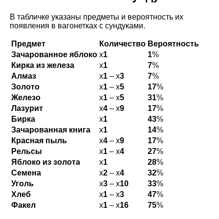
В табличке указаны предметы и вероятность их
появления в вагонетках с сундуками.
Предмет
Количество
Вероятность
Зачарованное яблоко
х
1
1
%
Кирка из железа
x
1
7
%
Алмаз
х
1
– х
3
7
%
Золото
х
1
– х
5
17
%
Железо
х
1
– х
5
31
%
Лазурит
х
4
– х
9
17
%
Бирка
х
1
43
%
Зачарованная книга
х
1
14
%
Красная пыль
х
4
– х
9
17
%
Рельсы
х
1
– х
4
27
%
Яблоко из золота
х
1
28
%
Семена
х
2
– х
4
32
%
Уголь
х
3
– х
10
33
%
Хлеб
х
1
– х
3
47
%
Факел
х
1
– х
16
75
%