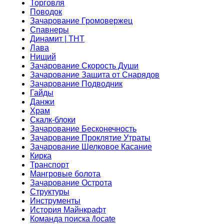
Торговля
Поводок
Зачарование Громовержец
Спавнеры
Динамит | ТНТ
Лава
Нищий
Зачарование Скорость Души
Зачарование Защита от Снарядов
Зачарование Подводник
Гайды
Данжи
Храм
Скалк-блоки
Зачарование Бесконечность
Зачарование Проклятие Утраты
Зачарование Шелковое Касание
Кирка
Транспорт
Мангровые болота
Зачарование Острота
Структуры
Инструменты
История Майнкрафт
Команда поиска /locate