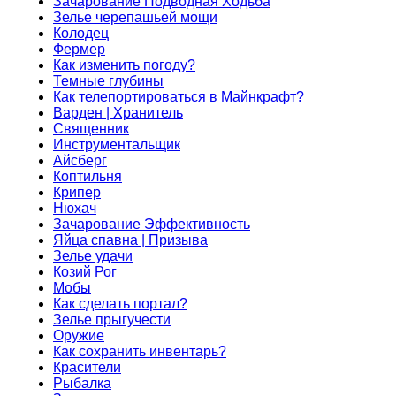
Зачарование Подводная Ходьба
Зелье черепашьей мощи
Колодец
Фермер
Как изменить погоду?
Темные глубины
Как телепортироваться в Майнкрафт?
Варден | Хранитель
Священник
Инструментальщик
Айсберг
Коптильня
Крипер
Нюхач
Зачарование Эффективность
Яйца спавна | Призыва
Зелье удачи
Козий Рог
Мобы
Как сделать портал?
Зелье прыгучести
Оружие
Как сохранить инвентарь?
Красители
Рыбалка