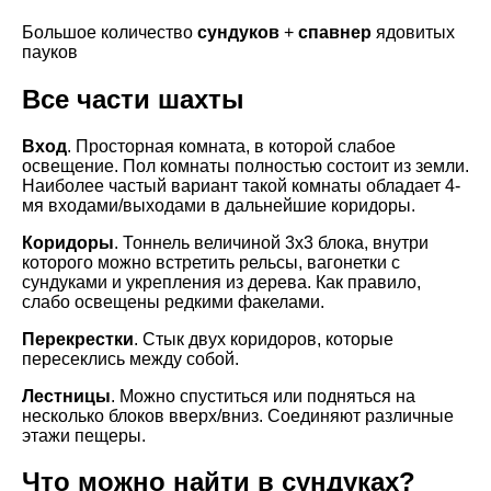
Большое количество
сундуков
+
спавнер
ядовитых
пауков
Все части шахты
Вход
. Просторная комната, в которой слабое
освещение. Пол комнаты полностью состоит из земли.
Наиболее частый вариант такой комнаты обладает 4-
мя входами/выходами в дальнейшие коридоры.
Коридоры
. Тоннель величиной 3х3 блока, внутри
которого можно встретить рельсы, вагонетки с
сундуками и укрепления из дерева. Как правило,
слабо освещены редкими факелами.
Перекрестки
. Стык двух коридоров, которые
пересеклись между собой.
Лестницы
. Можно спуститься или подняться на
несколько блоков вверх/вниз. Соединяют различные
этажи пещеры.
Что можно найти в сундуках?