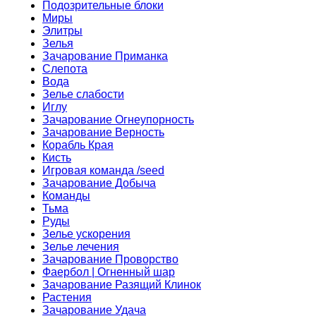
Подозрительные блоки
Миры
Элитры
Зелья
Зачарование Приманка
Слепота
Вода
Зелье слабости
Иглу
Зачарование Огнеупорность
Зачарование Верность
Корабль Края
Кисть
Игровая команда /seed
Зачарование Добыча
Команды
Тьма
Руды
Зелье ускорения
Зелье лечения
Зачарование Проворство
Фаербол | Огненный шар
Зачарование Разящий Клинок
Растения
Зачарование Удача