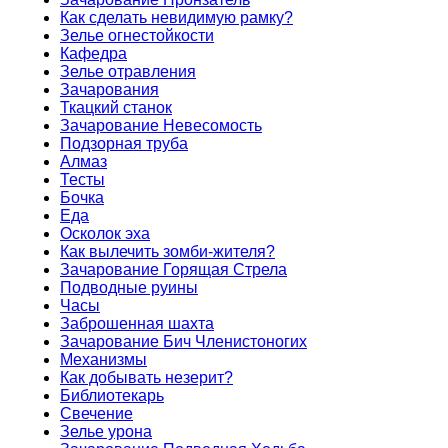
Как сделать невидимую рамку?
Зелье огнестойкости
Кафедра
Зелье отравления
Зачарования
Ткацкий станок
Зачарование Невесомость
Подзорная труба
Алмаз
Тесты
Бочка
Еда
Осколок эха
Как вылечить зомби-жителя?
Зачарование Горящая Стрела
Подводные руины
Часы
Заброшенная шахта
Зачарование Бич Членистоногих
Механизмы
Как добывать незерит?
Библиотекарь
Свечение
Зелье урона