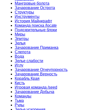
Мангровые болота
Зачарование Острота
Структуры
Инструменты
История Майнкрафт
Команда поиска /locate
Подозрительные блоки
Миры
Элитры
Зелья
Зачарование Приманка
Слепота
Вода
Зелье слабости
Иглу
Зачарование Огнеупорность
Зачарование Верность
Корабль Края
Кисть
Игровая команда /seed
Зачарование Добыча
Команды
Тьма
Руды
Зелье ускорения