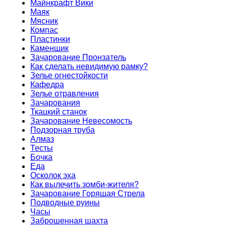
Майнкрафт Вики
Маяк
Мясник
Компас
Пластинки
Каменщик
Зачарование Пронзатель
Как сделать невидимую рамку?
Зелье огнестойкости
Кафедра
Зелье отравления
Зачарования
Ткацкий станок
Зачарование Невесомость
Подзорная труба
Алмаз
Тесты
Бочка
Еда
Осколок эха
Как вылечить зомби-жителя?
Зачарование Горящая Стрела
Подводные руины
Часы
Заброшенная шахта