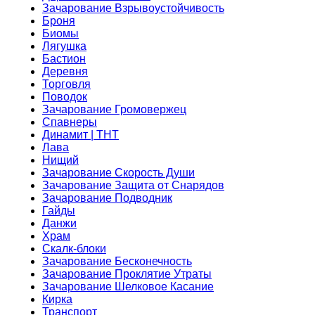
Зачарование Взрывоустойчивость
Броня
Биомы
Лягушка
Бастион
Деревня
Торговля
Поводок
Зачарование Громовержец
Спавнеры
Динамит | ТНТ
Лава
Нищий
Зачарование Скорость Души
Зачарование Защита от Снарядов
Зачарование Подводник
Гайды
Данжи
Храм
Скалк-блоки
Зачарование Бесконечность
Зачарование Проклятие Утраты
Зачарование Шелковое Касание
Кирка
Транспорт