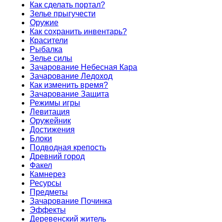
Как сделать портал?
Зелье прыгучести
Оружие
Как сохранить инвентарь?
Красители
Рыбалка
Зелье силы
Зачарование Небесная Кара
Зачарование Ледоход
Как изменить время?
Зачарование Защита
Режимы игры
Левитация
Оружейник
Достижения
Блоки
Подводная крепость
Древний город
Факел
Камнерез
Ресурсы
Предметы
Зачарование Починка
Эффекты
Деревенский житель