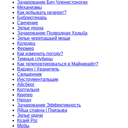
Зачарование Бич Членистоногих
Механизмы
Как добывать незерит?
Библиотекарь
Свечение
Зелье урона
Зачарование Подводная Ходьба
Зелье черепашьей мощи
Колодец
Фермер
Как изменить погоду?
Темные глубины
Как телепортироваться в Майнкрафт?
Варден | Хранитель
Священник
Инструментальщик
Айсберг
Коптильня
Крипер
Нюхач
Зачарование Эффективность
Яйца спавна | Призыва
Зелье удачи
Козий Рог
Мобы