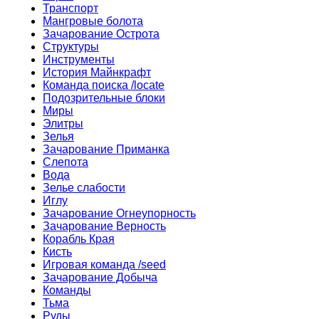
Транспорт
Мангровые болота
Зачарование Острота
Структуры
Инструменты
История Майнкрафт
Команда поиска /locate
Подозрительные блоки
Миры
Элитры
Зелья
Зачарование Приманка
Слепота
Вода
Зелье слабости
Иглу
Зачарование Огнеупорность
Зачарование Верность
Корабль Края
Кисть
Игровая команда /seed
Зачарование Добыча
Команды
Тьма
Руды