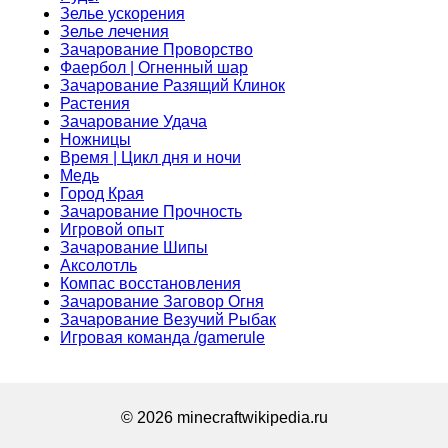
Зелье ускорения
Зелье лечения
Зачарование Проворство
Фаербол | Огненный шар
Зачарование Разящий Клинок
Растения
Зачарование Удача
Ножницы
Время | Цикл дня и ночи
Медь
Город Края
Зачарование Прочность
Игровой опыт
Зачарование Шипы
Аксолотль
Компас восстановления
Зачарование Заговор Огня
Зачарование Везучий Рыбак
Игровая команда /gamerule
© 2026 minecraftwikipedia.ru