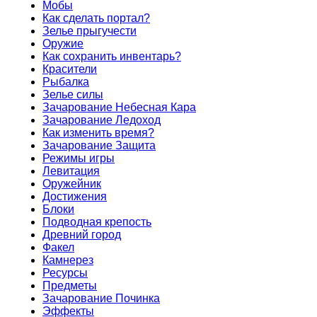
Мобы
Как сделать портал?
Зелье прыгучести
Оружие
Как сохранить инвентарь?
Красители
Рыбалка
Зелье силы
Зачарование Небесная Кара
Зачарование Ледоход
Как изменить время?
Зачарование Защита
Режимы игры
Левитация
Оружейник
Достижения
Блоки
Подводная крепость
Древний город
Факел
Камнерез
Ресурсы
Предметы
Зачарование Починка
Эффекты