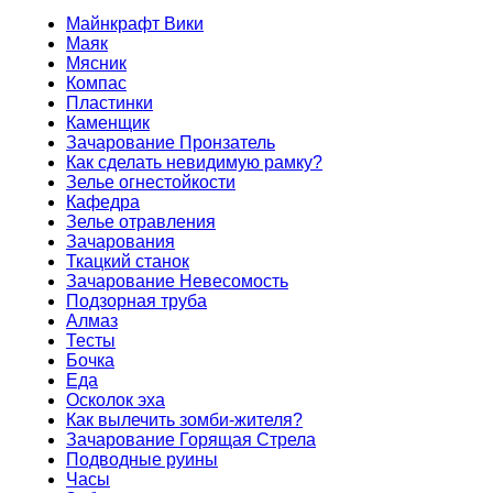
Майнкрафт Вики
Маяк
Мясник
Компас
Пластинки
Каменщик
Зачарование Пронзатель
Как сделать невидимую рамку?
Зелье огнестойкости
Кафедра
Зелье отравления
Зачарования
Ткацкий станок
Зачарование Невесомость
Подзорная труба
Алмаз
Тесты
Бочка
Еда
Осколок эха
Как вылечить зомби-жителя?
Зачарование Горящая Стрела
Подводные руины
Часы