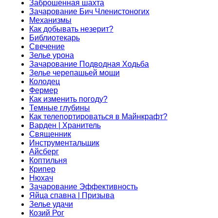
Заброшенная шахта
Зачарование Бич Членистоногих
Механизмы
Как добывать незерит?
Библиотекарь
Свечение
Зелье урона
Зачарование Подводная Ходьба
Зелье черепашьей мощи
Колодец
Фермер
Как изменить погоду?
Темные глубины
Как телепортироваться в Майнкрафт?
Варден | Хранитель
Священник
Инструментальщик
Айсберг
Коптильня
Крипер
Нюхач
Зачарование Эффективность
Яйца спавна | Призыва
Зелье удачи
Козий Рог