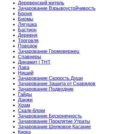
Деревенский житель
Зачарование Взрывоустойчивость
Броня
Биомы
Лягушка
Бастион
Деревня
Торговля
Поводок
Зачарование Громовержец
Спавнеры
Динамит | ТНТ
Лава
Нищий
Зачарование Скорость Души
Зачарование Защита от Снарядов
Зачарование Подводник
Гайды
Данжи
Храм
Скалк-блоки
Зачарование Бесконечность
Зачарование Проклятие Утраты
Зачарование Шелковое Касание
Кирка