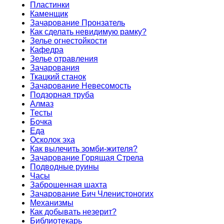
Пластинки
Каменщик
Зачарование Пронзатель
Как сделать невидимую рамку?
Зелье огнестойкости
Кафедра
Зелье отравления
Зачарования
Ткацкий станок
Зачарование Невесомость
Подзорная труба
Алмаз
Тесты
Бочка
Еда
Осколок эха
Как вылечить зомби-жителя?
Зачарование Горящая Стрела
Подводные руины
Часы
Заброшенная шахта
Зачарование Бич Членистоногих
Механизмы
Как добывать незерит?
Библиотекарь