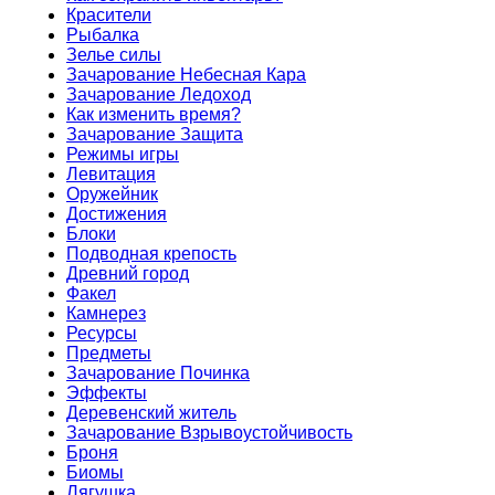
Красители
Рыбалка
Зелье силы
Зачарование Небесная Кара
Зачарование Ледоход
Как изменить время?
Зачарование Защита
Режимы игры
Левитация
Оружейник
Достижения
Блоки
Подводная крепость
Древний город
Факел
Камнерез
Ресурсы
Предметы
Зачарование Починка
Эффекты
Деревенский житель
Зачарование Взрывоустойчивость
Броня
Биомы
Лягушка