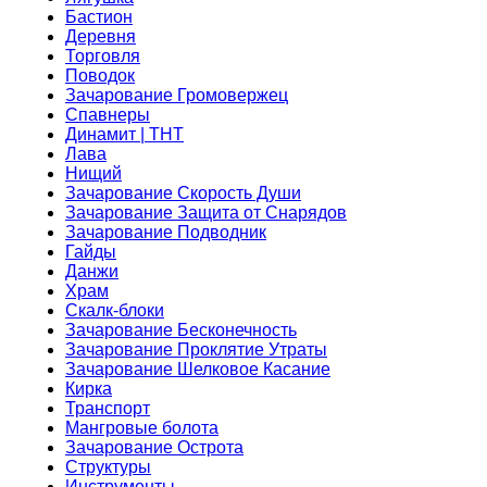
Бастион
Деревня
Торговля
Поводок
Зачарование Громовержец
Спавнеры
Динамит | ТНТ
Лава
Нищий
Зачарование Скорость Души
Зачарование Защита от Снарядов
Зачарование Подводник
Гайды
Данжи
Храм
Скалк-блоки
Зачарование Бесконечность
Зачарование Проклятие Утраты
Зачарование Шелковое Касание
Кирка
Транспорт
Мангровые болота
Зачарование Острота
Структуры
Инструменты