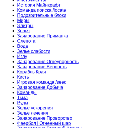
История Майнкрафт
Команда поиска /locate
Подозрительные блоки
Миры
Элитры
Зелья
Зачарование Приманка
Слепота
Вода
Зелье слабости
Иглу
Зачарование Огнеупорность
Зачарование Верность
Корабль Края
Кисть
Игровая команда /seed
Зачарование Добыча
Команды
Тьма
Руды
Зелье ускорения
Зелье лечения
Зачарование Проворство
Фаербол | Огненный шар