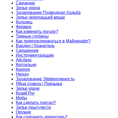
Свечение
Зелье урона
Зачарование Подводная Ходьба
Зелье черепашьей мощи
Колодец
Фермер
Как изменить погоду?
Темные глубины
Как телепортироваться в Майнкрафт?
Варден | Хранитель
Священник
Инструментальщик
Айсберг
Коптильня
Крипер
Нюхач
Зачарование Эффективность
Яйца спавна | Призыва
Зелье удачи
Козий Рог
Мобы
Как сделать портал?
Зелье прыгучести
Оружие
Как сохранить инвентарь?