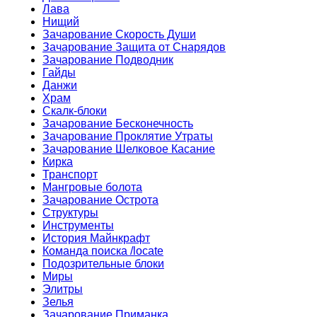
Лава
Нищий
Зачарование Скорость Души
Зачарование Защита от Снарядов
Зачарование Подводник
Гайды
Данжи
Храм
Скалк-блоки
Зачарование Бесконечность
Зачарование Проклятие Утраты
Зачарование Шелковое Касание
Кирка
Транспорт
Мангровые болота
Зачарование Острота
Структуры
Инструменты
История Майнкрафт
Команда поиска /locate
Подозрительные блоки
Миры
Элитры
Зелья
Зачарование Приманка