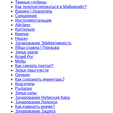
Темные глубины
Как телепортироваться в Майнкрафт?
Варден | Хранитель
Священник
Инструментальщик
Айсберг
Коптильня
Крипер
Нюхач
Зачарование Эффективность
Яйца спавна | Призыва
Зелье удачи
Козий Рог
Мобы
Как сделать портал?
Зелье прыгучести
Оружие
Как сохранить инвентарь?
Красители
Рыбалка
Зелье силы
Зачарование Небесная Кара
Зачарование Ледоход
Как изменить время?
Зачарование Защита