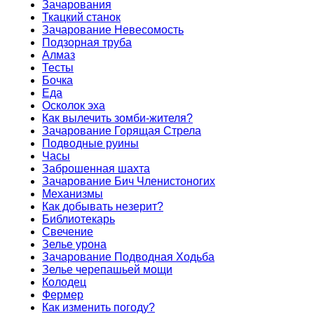
Зачарования
Ткацкий станок
Зачарование Невесомость
Подзорная труба
Алмаз
Тесты
Бочка
Еда
Осколок эха
Как вылечить зомби-жителя?
Зачарование Горящая Стрела
Подводные руины
Часы
Заброшенная шахта
Зачарование Бич Членистоногих
Механизмы
Как добывать незерит?
Библиотекарь
Свечение
Зелье урона
Зачарование Подводная Ходьба
Зелье черепашьей мощи
Колодец
Фермер
Как изменить погоду?