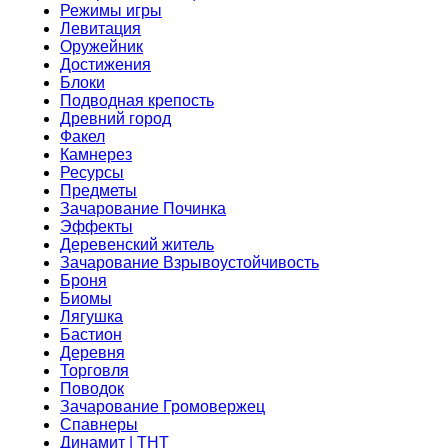
Режимы игры
Левитация
Оружейник
Достижения
Блоки
Подводная крепость
Древний город
Факел
Камнерез
Ресурсы
Предметы
Зачарование Починка
Эффекты
Деревенский житель
Зачарование Взрывоустойчивость
Броня
Биомы
Лягушка
Бастион
Деревня
Торговля
Поводок
Зачарование Громовержец
Спавнеры
Динамит | ТНТ