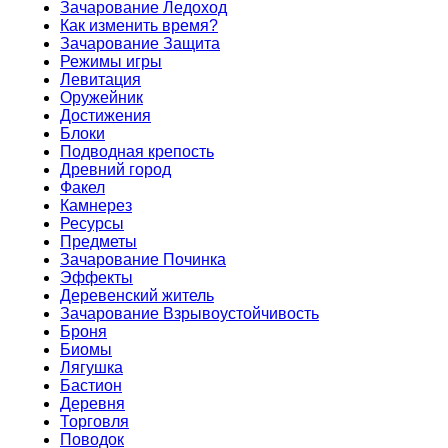
Зачарование Ледоход
Как изменить время?
Зачарование Защита
Режимы игры
Левитация
Оружейник
Достижения
Блоки
Подводная крепость
Древний город
Факел
Камнерез
Ресурсы
Предметы
Зачарование Починка
Эффекты
Деревенский житель
Зачарование Взрывоустойчивость
Броня
Биомы
Лягушка
Бастион
Деревня
Торговля
Поводок