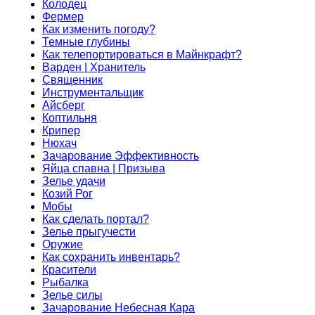
Колодец
Фермер
Как изменить погоду?
Темные глубины
Как телепортироваться в Майнкрафт?
Варден | Хранитель
Священник
Инструментальщик
Айсберг
Коптильня
Крипер
Нюхач
Зачарование Эффективность
Яйца спавна | Призыва
Зелье удачи
Козий Рог
Мобы
Как сделать портал?
Зелье прыгучести
Оружие
Как сохранить инвентарь?
Красители
Рыбалка
Зелье силы
Зачарование Небесная Кара