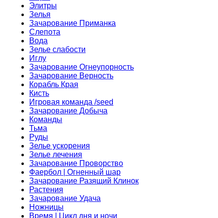
Элитры
Зелья
Зачарование Приманка
Слепота
Вода
Зелье слабости
Иглу
Зачарование Огнеупорность
Зачарование Верность
Корабль Края
Кисть
Игровая команда /seed
Зачарование Добыча
Команды
Тьма
Руды
Зелье ускорения
Зелье лечения
Зачарование Проворство
Фаербол | Огненный шар
Зачарование Разящий Клинок
Растения
Зачарование Удача
Ножницы
Время | Цикл дня и ночи