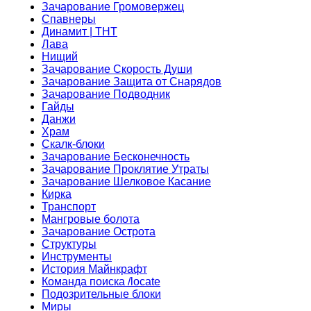
Зачарование Громовержец
Спавнеры
Динамит | ТНТ
Лава
Нищий
Зачарование Скорость Души
Зачарование Защита от Снарядов
Зачарование Подводник
Гайды
Данжи
Храм
Скалк-блоки
Зачарование Бесконечность
Зачарование Проклятие Утраты
Зачарование Шелковое Касание
Кирка
Транспорт
Мангровые болота
Зачарование Острота
Структуры
Инструменты
История Майнкрафт
Команда поиска /locate
Подозрительные блоки
Миры