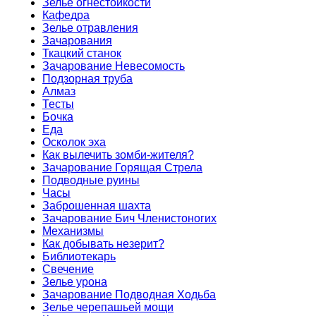
Зелье огнестойкости
Кафедра
Зелье отравления
Зачарования
Ткацкий станок
Зачарование Невесомость
Подзорная труба
Алмаз
Тесты
Бочка
Еда
Осколок эха
Как вылечить зомби-жителя?
Зачарование Горящая Стрела
Подводные руины
Часы
Заброшенная шахта
Зачарование Бич Членистоногих
Механизмы
Как добывать незерит?
Библиотекарь
Свечение
Зелье урона
Зачарование Подводная Ходьба
Зелье черепашьей мощи