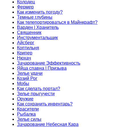
Колодец
Фермер
Как изменить погоду?
Темные глубины
Как телепортироваться в Майнкрафт?
Варден | Хранитель
Священник
Инструментальщик
Айсберг
Коптильня
Крипер
Нюхач
Зачарование Эффективность
Яйца спавна | Призыва
Зелье удачи
Козий Рог
Мобы
Как сделать портал?
Зелье прыгучести
Оружие
Как сохранить инвентарь?
Красители
Рыбалка
Зелье силы
Зачарование Небесная Кара