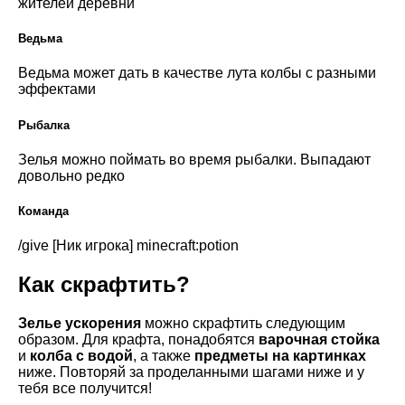
жителей деревни
Ведьма
Ведьма может дать в качестве лута колбы с разными
эффектами
Рыбалка
Зелья можно поймать во время рыбалки. Выпадают
довольно редко
Команда
/give [Ник игрока] minecraft:potion
Как скрафтить?
Зелье
ускорения
можно скрафтить следующим
образом. Для крафта, понадобятся
варочная стойка
и
колба с водой
, а также
предметы на картинках
ниже. Повторяй за проделанными шагами ниже и у
тебя все получится!