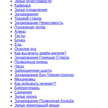
Зелье огнестойкости
Кафедра
Зелье отравления
Зачарования
Ткацкий станок
Зачарование Невесомость
Подзорная труба
Алмаз
Тесты
Бочка
Еда
Осколок эха
Как вылечить зомби-жителя?
Зачарование Горящая Стрела
Подводные руины
Часы
Заброшенная шахта
Зачарование Бич Членистоногих
Механизмы
Как добывать незерит?
Библиотекарь
Свечение
Зелье урона
Зачарование Подводная Ходьба
Зелье черепашьей мощи