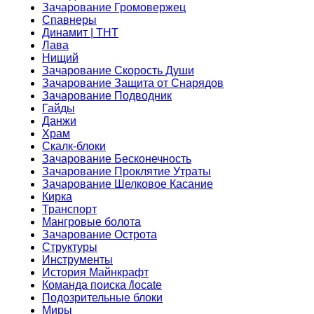
Зачарование Громовержец
Спавнеры
Динамит | ТНТ
Лава
Нищий
Зачарование Скорость Души
Зачарование Защита от Снарядов
Зачарование Подводник
Гайды
Данжи
Храм
Скалк-блоки
Зачарование Бесконечность
Зачарование Проклятие Утраты
Зачарование Шелковое Касание
Кирка
Транспорт
Мангровые болота
Зачарование Острота
Структуры
Инструменты
История Майнкрафт
Команда поиска /locate
Подозрительные блоки
Миры