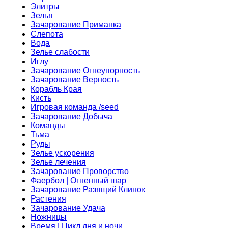
Элитры
Зелья
Зачарование Приманка
Слепота
Вода
Зелье слабости
Иглу
Зачарование Огнеупорность
Зачарование Верность
Корабль Края
Кисть
Игровая команда /seed
Зачарование Добыча
Команды
Тьма
Руды
Зелье ускорения
Зелье лечения
Зачарование Проворство
Фаербол | Огненный шар
Зачарование Разящий Клинок
Растения
Зачарование Удача
Ножницы
Время | Цикл дня и ночи