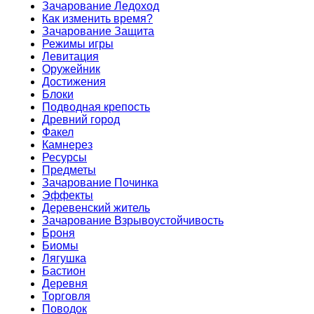
Зачарование Ледоход
Как изменить время?
Зачарование Защита
Режимы игры
Левитация
Оружейник
Достижения
Блоки
Подводная крепость
Древний город
Факел
Камнерез
Ресурсы
Предметы
Зачарование Починка
Эффекты
Деревенский житель
Зачарование Взрывоустойчивость
Броня
Биомы
Лягушка
Бастион
Деревня
Торговля
Поводок